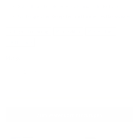
Schnelle und effektive Einführung in die Ketose
Umfangreicher Rezeptteil und fundiertes Basiswissen
Ketogene Ernährung
Keto-Zyklen
Kuranleitung
+80 Rezepte
Menge
Menge
Auf Lager, versandfertig
Zum Warenkorb hinzufügen