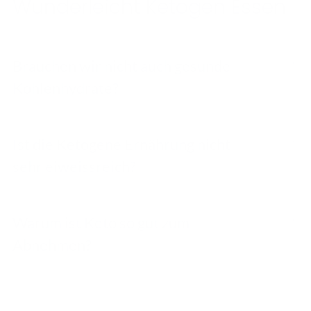
Wunderleicht Ketogen Essen
Brauchen wir nicht auch gesunde
Kohlenhydrate?
Ist die Ketogene Ernährung nicht
sehr eiweissreich?
Warum ist Keto so gut zum
Abnehmen?