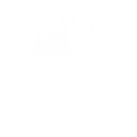
Story zum Buch
Unser drittes Buch zur ketogenen Ernährung ist für uns die
logische Fortsetzung
der beiden Vorgänger, die sich mit
Leberreinigung und Heilfasten beschäftigen. Gemeinsam
bilden diese Methoden die
drei Säulen
unserer
ganzheitlichen Gesundheitsphilosophie. Sie ergänzen sich
perfekt, um die Gesundheit umfassend zu stärken und
Symptome zahlreicher Krankheiten auf natürliche Weise zu
lindern.