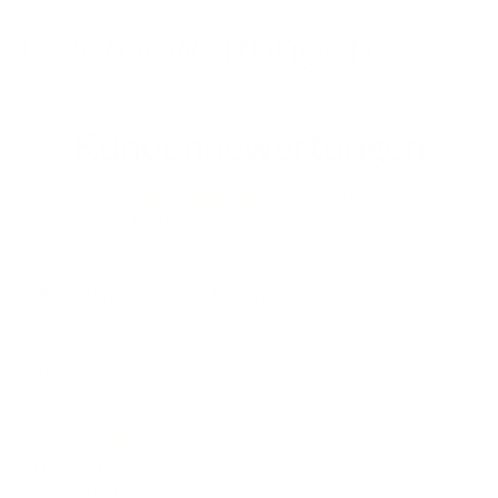
Leserbewertungen
Kundenbewertungen
4.96 von 5.0
basierend auf 27 Bewertungen
Bewertungen (
27
)
Fragen (
1
)
Sort by
vor 2 Wochen
Doris
Germany