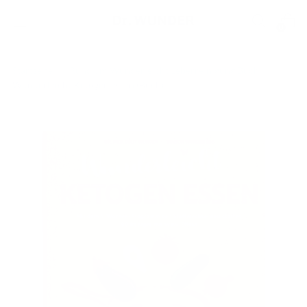
0
Startseite
Rund um Wunderleicht Leberreinigung Buch
Wunderleicht Ketogen essen (Buch)