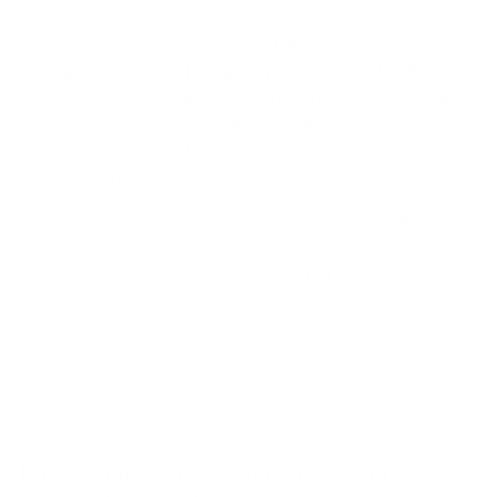
Dieses Buch ist das Ergebnis von
Jahrzehnten medizinisch-
therapeutischer Erfahrung
. Es richtet sich an alle, die ihre
Gesundheit selbst in die Hand nehmen möchten – mit einer
Methode, die effektiv und alltagstauglich ist. Wir wissen aus
eigener Erfahrung und unzähligen Rückmeldungen, wie sehr
ketogene Ernährung das Leben bereichern kann.
Deshalb haben wir nicht nur das
Wunderleicht®-Keto-
Programm
bis ins Detail beschrieben, sondern auch viele
praktische Tipps zur Ernährung integriert. Das Buch soll dir
nicht nur Wissen vermitteln, sondern auch den Einstieg in
die ketogene Ernährung erleichtern und dich auf deinem
Weg begleiten.
Die 3 häufigsten Fragen zu