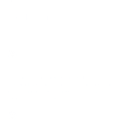
Qualität
legen
Produktdetails
GUT ANGELEITET
Unsere umfassende Kuranleitung begleitet dich
buchstäblich Seite für Seite durch dein Kur-Erlebnis und
bietet dir für jede Fragestellung kompetente Antworten und
praktische Unterstützung.