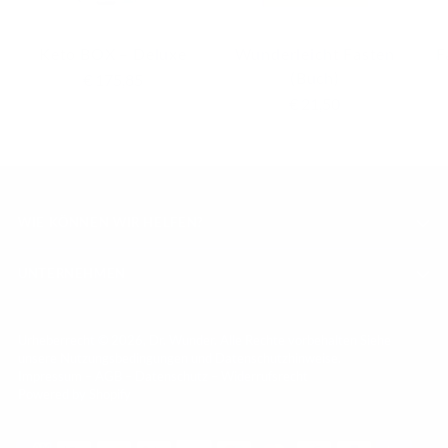
Keto BOX – Deluxe
Wunderleicht Fasten
F
(Buch)
Regulärer
€ 175,85
Preis
€ 21,50
WIE KÖNNEN WIR HELFEN?
UNTERNEHMEN
Urheberrecht © 2026,
Dr. Wunder
. Alle Rechte vorbehalten Siehe
unsere Nutzungsbedingungen und Datenschutzhinweise.
Impressum
–
AGB
–
Datenschutz
–
Widerrufsrecht
Powered by Shopify