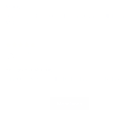
Sehr gut
Der Theorieteil des Buches ist sehr gut verständlich, man...
Mehr lesen
vor 1 Jahr
CeeD
Austria
Ketogene Ernährung
sehr gutes, professionelles Buch, sehr rascher...
Mehr lesen
Mehr laden