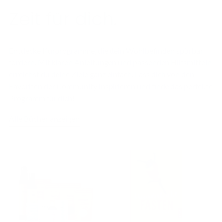
Zeit für dich.
Entdecke Kurprogramme, die dein Wohlbefinden spürbar
fördern. Mit klaren Anleitungen und passenden Hilfsmitteln
erreichst du deine Ziele ganz einfach. Lass dich von den
Favoriten der Community inspirieren und finde das perfekte
Programm für dich!
Alle Bücher anzeigen