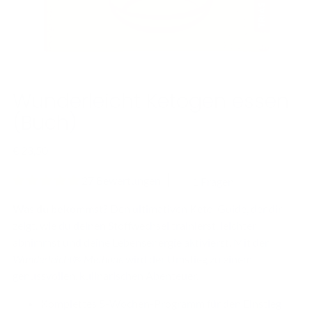
Wunderleicht Ketogen essen
(Buch)
Regulärer
€ 23,50
Preis
27 Bewertungen
1 Fragen
Was du bekommst?
Den ultimativen Keto-Guide, der dir
zeigt, wie du deinen Stoffwechsel trainierst, leichter
abnimmst und deine Lebensenergie aktivierst. Mit der
Wunderleicht® Methode
wird der Umstieg zu einem
genussvollen, kulinarischen Abenteuer.
Komplettes 5-Wochen-Programm für den Einstieg