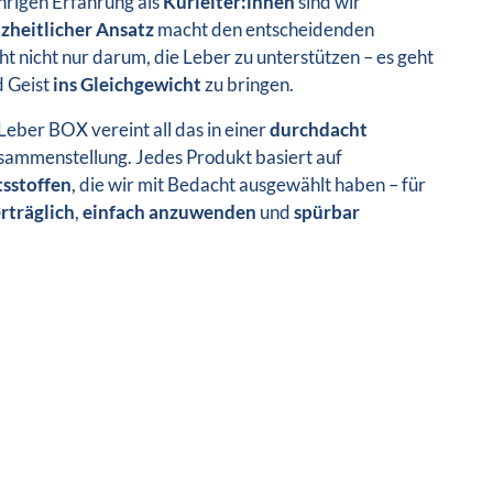
hrigen Erfahrung als
Kurleiter:innen
sind wir
zheitlicher Ansatz
macht den entscheidenden
ht nicht nur darum, die Leber zu unterstützen – es geht
 Geist
ins Gleichgewicht
zu bringen.
eber BOX vereint all das in einer
durchdacht
ammenstellung. Jedes Produkt basiert auf
tsstoffen
, die wir mit Bedacht ausgewählt haben – für
rträglich
,
einfach anzuwenden
und
spürbar