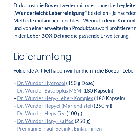
Du kannst die Box entweder mit oder ohne das begleit
„
Wunderleicht Leberreinigung
" bestellen – je nachdem
Methode eintauchen möchtest. Wenn du deine Kur
umf
und von einer erweiterten Produktauswahl profitieren 
in der
Leber BOX Deluxe
die passende Erweiterung.
Lieferumfang
Folgende Artikel haben wir für dich in die Box zur Lebe
–
Dr. Wunder Hydrocol
(150 g Dose)
–
Dr. Wunder Base 5plus MSM
(180 Kapseln)
–
Dr. Wunder Hepy-Leber-Komplex
(180 Kapseln)
–
Dr. Wunder Hepyöl (Mariendistel)
(250 ml)
–
Dr. Wunder Hepy-Tee
(100 g)
–
Dr. Wunder Hepy-Kaffee
(250 g)
–
Premium Einlauf-Set inkl. Einlaufhilfen