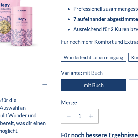
Professionell zusammengeste
7 aufeinander abgestimmte
Ausreichend für
2 Kuren
bz
Für noch mehr Komfort und Extras 
Wunderleicht Leberreinigung
Ku
Variante:
mit Buch
mit Buch
 für die
Menge
n Auswahl an
Menge
Lulit Wunder und
ereit, was dir einen
möglicht.
Für noch bessere Ergebnisse