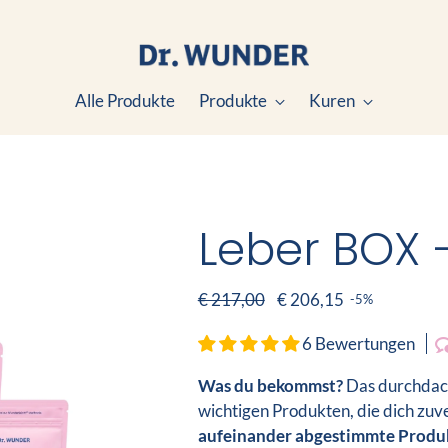
Alle Produkte
Produkte
Kuren
Leber BOX 
Regulärer
€ 217,00
€ 206,15
-5%
Preis
6 Bewertungen
Was du bekommst?
Das durchda
wichtigen Produkten, die dich zuve
aufeinander abgestimmte Produ