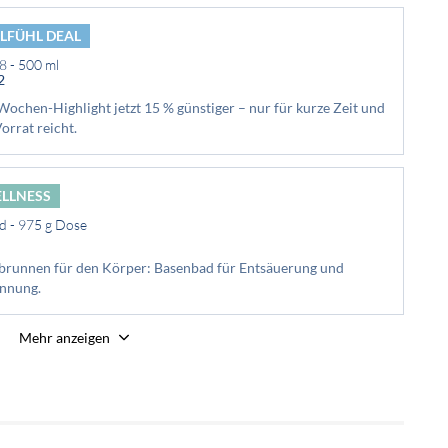
LFÜHL DEAL
8 - 500 ml
2
Wochen-Highlight jetzt 15 % günstiger – nur für kurze Zeit und
orrat reicht.
LLNESS
d - 975 g Dose
brunnen für den Körper: Basenbad für Entsäuerung und
annung.
Mehr anzeigen