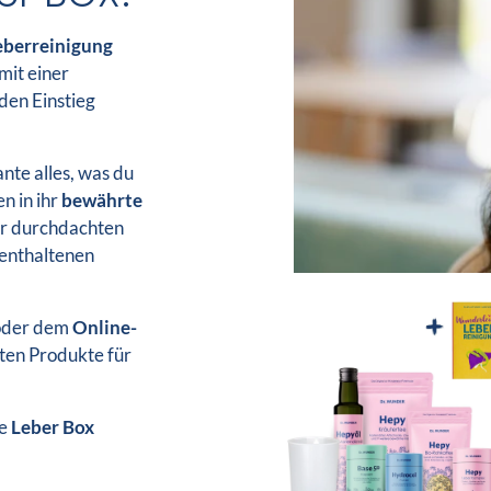
eberreinigung
mit einer
den Einstieg
nte alles, was du
n in ihr
bewährte
der durchdachten
 enthaltenen
der dem
Online-
sten Produkte für
ie
Leber Box