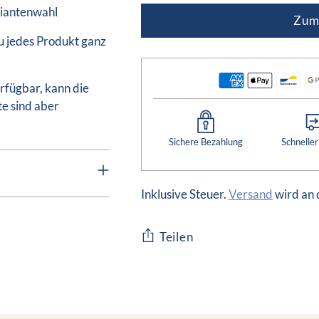
riantenwahl
Zum
du jedes Produkt ganz
erfügbar, kann die
te sind aber
Sichere Bezahlung
Schnelle
Inklusive Steuer.
Versand
wird an 
Teilen
Produkt
in
den