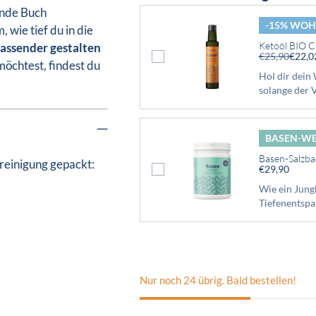
ende Buch
-15% WOH
, wie tief du in die
Ketoöl BIO C
assender gestalten
€25,90
€22,0
möchtest, findest du
Hol dir dein 
solange der V
BASEN-WE
Basen-Salzba
rreinigung gepackt:
€29,90
Wie ein Jung
Tiefenentsp
Nur noch 24 übrig. Bald bestellen!